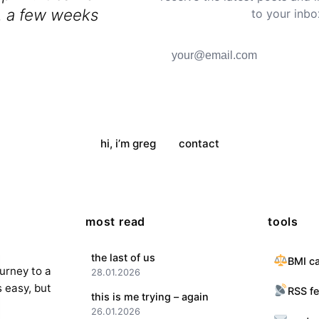
y. a few weeks
to your inbo
months. hard
hi, i’m greg
contact
most read
tools
the last of us
BMI ca
ourney to a
28.01.2026
s easy, but
RSS f
this is me trying – again
26.01.2026