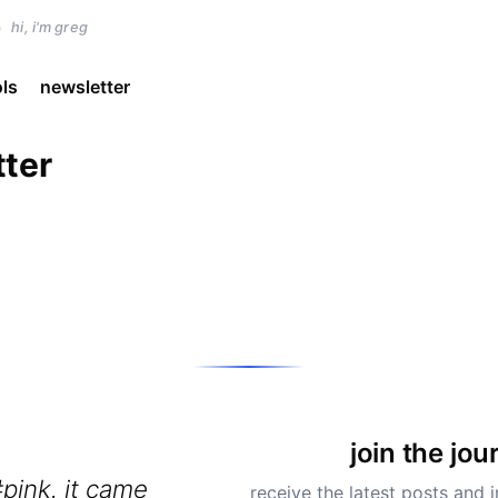
)
hi, i'm greg
ols
newsletter
tter
join the jou
 it came
receive the latest posts and i