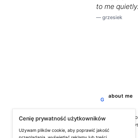
to me quietl
ago. maybe 
— grzesiek
about me
G
a blog about the j
Cenię prywatność użytkowników
fine life. not alway
Używam plików cookie, aby poprawić jakość
always worth it.
przeglądania, wyświetlać reklamy lub treści