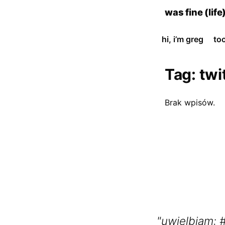
skip
was fine (life
to
content
hi, i’m greg
to
Tag:
twi
Brak wpisów.
"uwielbiam: #pink.