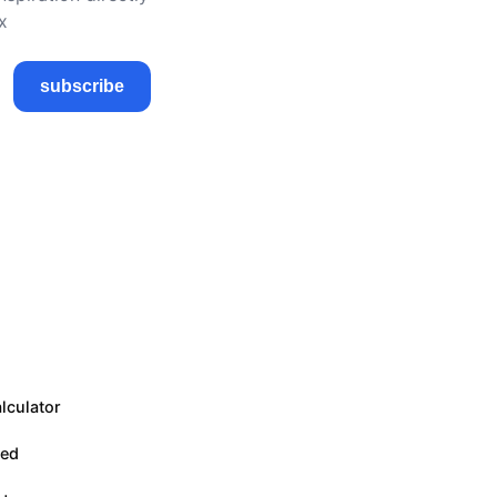
x
subscribe
lculator
eed