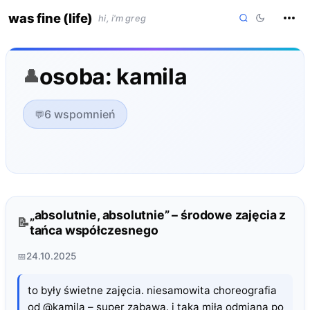
skip
was fine (life)
hi, i'm greg
to
content
osoba: kamila
6 wspomnień
„absolutnie, absolutnie” – środowe zajęcia z
tańca współczesnego
24.10.2025
to były świetne zajęcia. niesamowita choreografia
od @kamila – super zabawa. i taka miła odmiana po