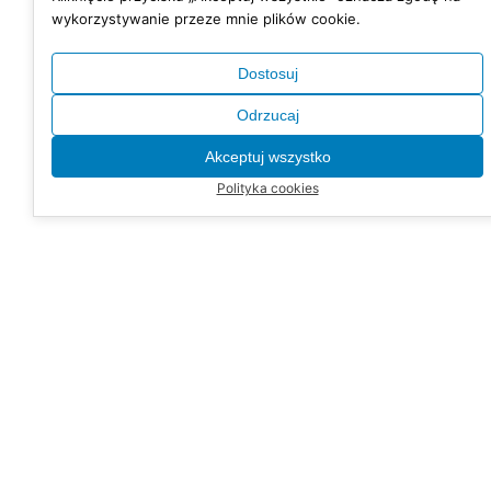
wykorzystywanie przeze mnie plików cookie.
Dostosuj
Odrzucaj
Akceptuj wszystko
Polityka cookies
"Każdy dzień to nowa szansa na fajne życie"
— grzesiek