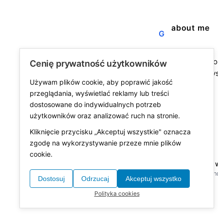
about me
G
a blog about the j
Cenię prywatność użytkowników
fine life. not alway
Używam plików cookie, aby poprawić jakość
always worth it.
przeglądania, wyświetlać reklamy lub treści
dostosowane do indywidualnych potrzeb
użytkowników oraz analizować ruch na stronie.
Kliknięcie przycisku „Akceptuj wszystkie" oznacza
zgodę na wykorzystywanie przeze mnie plików
cookie.
© 2026 tomorrow w
made with
in Polan
Dostosuj
Odrzucaj
Akceptuj wszystko
Polityka cookies