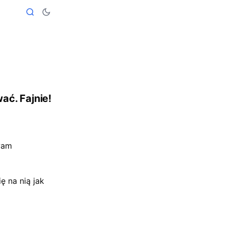
ać. Fajnie!
wam
 na nią jak