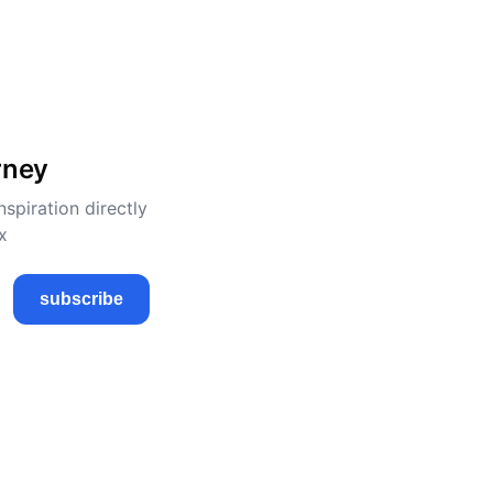
rney
nspiration directly
x
subscribe
t