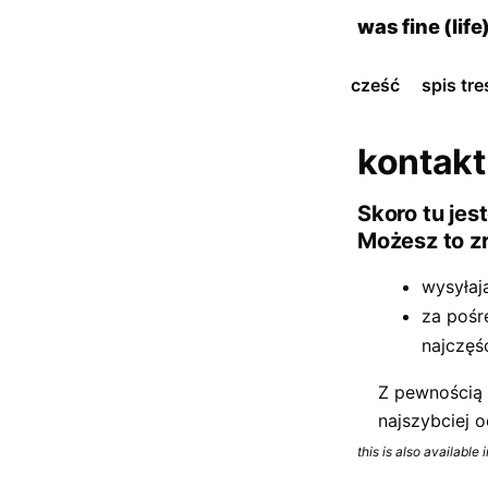
skip
was fine (life
to
content
cześć
spis tre
kontakt
Skoro tu jes
Możesz to zr
wysyła
za poś
najczęśc
Z pewnością 
najszybciej 
this is also available 