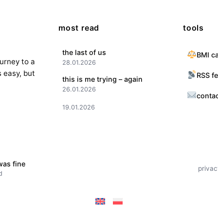
most read
tools
the last of us
BMI ca
ourney to a
28.01.2026
s easy, but
RSS f
this is me trying – again
26.01.2026
conta
19.01.2026
as fine
privac
d