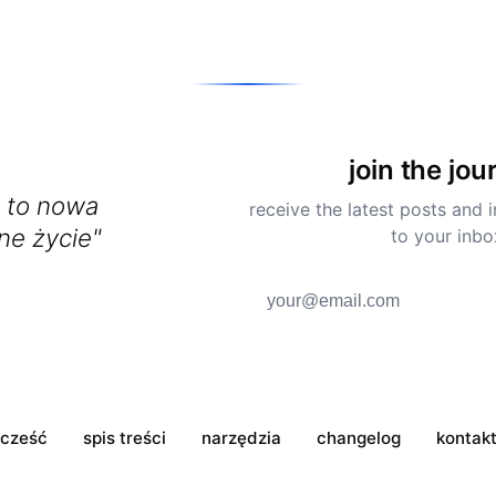
join the jou
 to nowa
receive the latest posts and i
ne życie"
to your inbo
cześć
spis treści
narzędzia
changelog
kontak