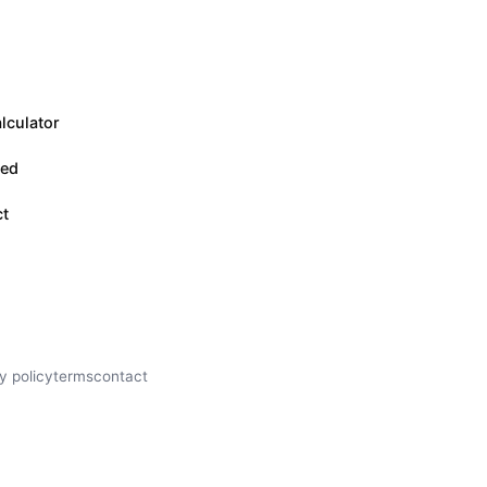
lculator
eed
ct
y policy
terms
contact