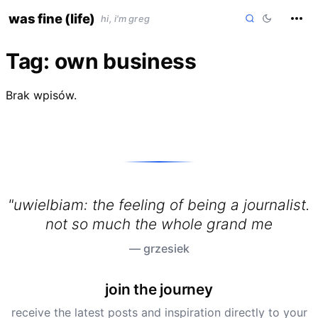
skip
was fine (life)
hi, i'm greg
to
content
Tag:
own business
Brak wpisów.
"uwielbiam: the feeling of being a journalist.
not so much the whole grand medi
— grzesiek
join the journey
receive the latest posts and inspiration directly to your