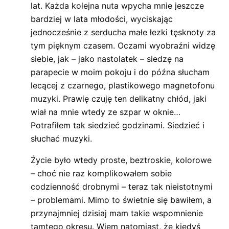
lat. Każda kolejna nuta wpycha mnie jeszcze
bardziej w lata młodości, wyciskając
jednocześnie z serducha małe łezki tęsknoty za
tym pięknym czasem. Oczami wyobraźni widzę
siebie, jak – jako nastolatek – siedzę na
parapecie w moim pokoju i do późna słucham
lecącej z czarnego, plastikowego magnetofonu
muzyki. Prawię czuję ten delikatny chłód, jaki
wiał na mnie wtedy ze szpar w oknie…
Potrafiłem tak siedzieć godzinami. Siedzieć i
słuchać muzyki.
Życie było wtedy proste, beztroskie, kolorowe
– choć nie raz komplikowałem sobie
codzienność drobnymi – teraz tak nieistotnymi
– problemami. Mimo to świetnie się bawiłem, a
przynajmniej dzisiaj mam takie wspomnienie
tamtego okresu. Wiem natomiast, że kiedyś