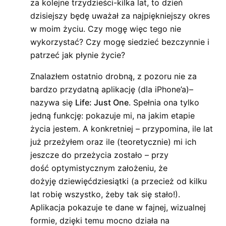
za kolejne trzydzieści-kilka lat, to dzień
dzisiejszy będę uważał za najpiękniejszy okres
w moim życiu. Czy mogę więc tego nie
wykorzystać? Czy mogę siedzieć bezczynnie i
patrzeć jak płynie życie?
Znalazłem ostatnio drobną, z pozoru nie za
bardzo przydatną aplikację (dla iPhone’a)–
nazywa się
Life: Just One
. Spełnia ona tylko
jedną funkcję: pokazuje mi, na jakim etapie
życia jestem. A konkretniej – przypomina, ile lat
już przeżyłem oraz ile (teoretycznie) mi ich
jeszcze do przeżycia zostało – przy
dość optymistycznym założeniu, że
dożyję dziewięćdziesiątki (a przecież od kilku
lat robię wszystko, żeby tak się stało!).
Aplikacja pokazuje te dane w fajnej, wizualnej
formie, dzięki temu mocno działa na