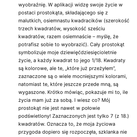
wyobraźnię. W aplikacji widzę swoje życie w
postaci prostokąta, składającego się z
malutkich, osiemnastu kwadracików (szerokość
trzech kwadratów, wysokość sześciu
kwadratów, razem osiemnaście – myślę, że
potrafisz sobie to wyobrazić). Cały prostokąt
symbolizuje moje dziewięćdziesięcioletnie
życie, a każdy kwadrat to jego 1/18. Kwadraty
są kolorowe, ale te, „które już przeżyłem”,
zaznaczone są o wiele mocniejszymi kolorami,
natomiast te, które jeszcze przede mną, są
wygaszone. Krótko mówiąc, pokazuje mi to, ile
życia mam już za sobą. I wiesz co? Mój
prostokąt nie jest nawet w połowie
podświetlony! Zaznaczonych jest tylko 7 (z 18.)
kwadratów. Oznacza to, że moja życiowa
przygoda dopiero się rozpoczęła, szklanka nie