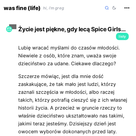
skip
was fine (life)
hi, i'm greg
to
content
Życie jest piękne, gdy lecą Spice Girls…
listy
Lubię wracać myślami do czasów młodości.
Niewiele z osób, które znam, uważa swoje
dzieciństwo za udane. Ciekawe dlaczego?
Szczerze mówiąc, jest dla mnie dość
zaskakujące, że tak mało jest ludzi, którzy
zaznali szczęścia w młodości, albo raczej
takich, którzy potrafią cieszyć się z ich własnej
historii życia. A przecież w gruncie rzeczy to
właśnie dzieciństwo ukształtowało nas takimi,
jakimi teraz jesteśmy. Dzisiejszy dzień jest
owocem wyborów dokonanych przed laty.