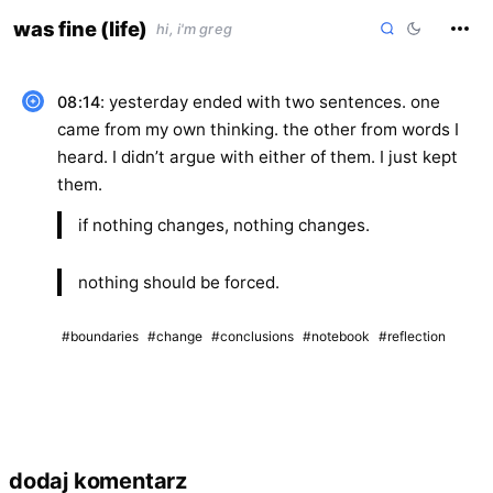
skip
was fine (life)
hi, i'm greg
to
content
: yesterday ended with two sentences. one
08:14
came from my own thinking. the other from words I
heard. I didn’t argue with either of them. I just kept
them.
if nothing changes, nothing changes.
nothing should be forced.
#boundaries
#change
#conclusions
#notebook
#reflection
dodaj komentarz